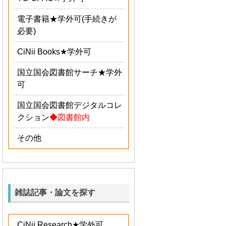
電子書籍
★学外可(手続きが
必要)
CiNii Books
★学外可
国立国会図書館サーチ
★学外
可
国立国会図書館デジタルコレ
クション
◆図書館内
その他
雑誌記事・論文を探す
CiNii Research
★学外可