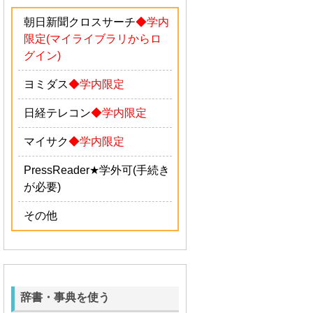
朝日新聞クロスサーチ
◆学内
限定(マイライブラリからロ
グイン)
ヨミダス
◆学内限定
日経テレコン
◆学内限定
マイサク
◆学内限定
PressReader
★学外可(手続き
が必要)
その他
辞書・事典を使う