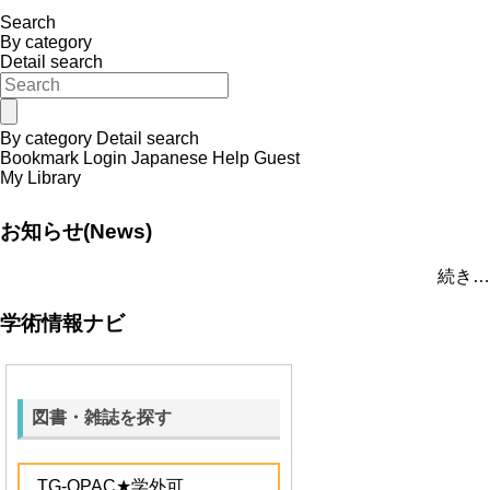
Search
By category
Detail search
By category
Detail search
Bookmark
Login
Japanese
Help
Guest
My Library
お知らせ(News)
続き…
学術情報ナビ
図書・雑誌を探す
TG-OPAC
★学外可