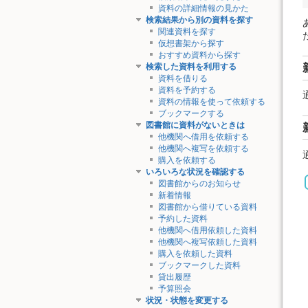
資料の詳細情報の見かた
検索結果から別の資料を探す
関連資料を探す
仮想書架から探す
おすすめ資料から探す
検索した資料を利用する
資料を借りる
資料を予約する
資料の情報を使って依頼する
ブックマークする
図書館に資料がないときは
他機関へ借用を依頼する
他機関へ複写を依頼する
購入を依頼する
いろいろな状況を確認する
図書館からのお知らせ
新着情報
図書館から借りている資料
予約した資料
他機関へ借用依頼した資料
他機関へ複写依頼した資料
購入を依頼した資料
ブックマークした資料
貸出履歴
予算照会
状況・状態を変更する